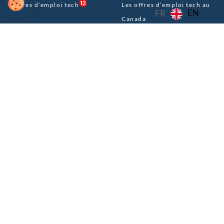
Offres d’emploi tech
Les offres d’emploi tech au
EN
FR
Canada
POUR LES ENTREPRISES
Le simulateur de salaire
tech Canada
Nos services
Le template CV tech
La Maplr Core Team
canadien
Le Maplr Delivery
FAQ expatriation Canada
Les Maplr Partners
Ils parlent de nous
Politique de confidentialité
Conditions générales d’utilisation
Vos préférences en matière de cookies 🍪