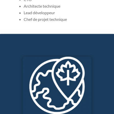
Architecte technique
Lead développeur
Chef de projet technique