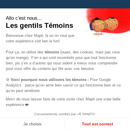
S'INSCRIRE À NOTRE NEWSLETTER
S'ABONNER
POUR LES TECH
RESSOURCES
L’accompagnement Maplr
Toutes les ressources
La communauté Maplr
Les webinaires
Offres d’emploi tech
Les offres d’emploi tech au
Canada
EN
FR