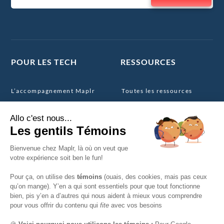
POUR LES TECH
RESSOURCES
L’accompagnement Maplr
Toutes les ressources
La communauté Maplr
Les webinaires
Offres d’emploi tech
Les offres d’emploi tech au
Canada
POUR LES ENTREPRISES
Le simulateur de salaire
tech Canada
Nos services
Le template CV tech
La Maplr Core Team
canadien