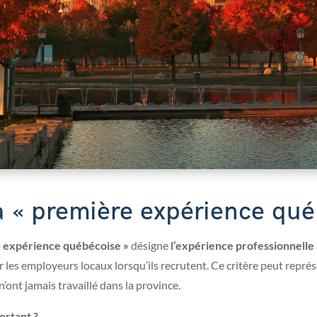
a « première expérience qué
 expérience québécoise »
désigne
l’expérience professionnelle
les employeurs locaux lorsqu’ils recrutent. Ce critère peut représ
’ont jamais travaillé dans la province.
ortant ?