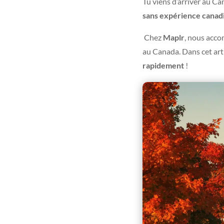
Tu viens d’arriver au C
sans expérience canadie
Chez
Maplr
, nous acco
au Canada. Dans cet arti
rapidement
!