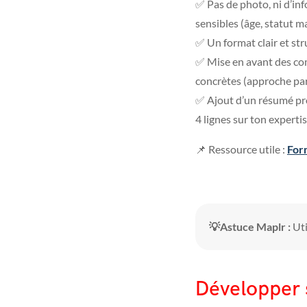
✅ Pas de photo, ni d’in
sensibles (âge, statut ma
✅ Un format clair et s
✅ Mise en avant des com
concrètes (approche pa
✅ Ajout d’un résumé pr
4 lignes sur ton expertis
📌 Ressource utile :
For
💡Astuce Maplr :
Uti
Développer 