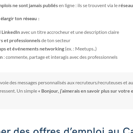
plois ne sont jamais publiés
en ligne : ils se trouvent via le
réseau
élargir ton réseau :
l LinkedIn
avec un titre accrocheur et une description claire
s et professionnels
de ton secteur
ps et événements networking
(ex. : Meetups..)
In
: commente, partage et interagis avec des professionnels
nvoie des messages personnalisés aux recruteurs/recruteuses et a
éressent. Un simple
« Bonjour, j’aimerais en savoir plus sur votre 
er des offres d’emploi au C