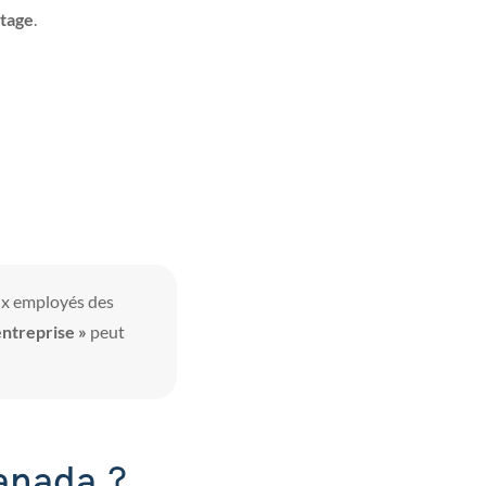
tage
.
ux employés des
entreprise »
peut
anada ?