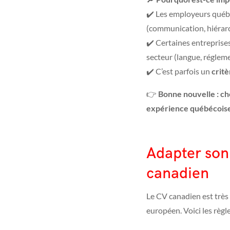
✔️ Les employeurs québé
(communication, hiérarc
✔️ Certaines entreprise
secteur (langue, régleme
✔️ C’est parfois un
crit
👉
Bonne nouvelle : c
expérience québécoise
Adapter son
canadien
Le CV canadien est très
européen. Voici les règle