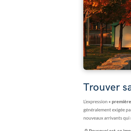
Trouver s
L’expression
« première
généralement exigée par 
nouveaux arrivants qui n
🔎
Pourquoi est-ce imp