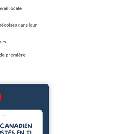
vail locale
bécoises
dans leur
ures
r de première