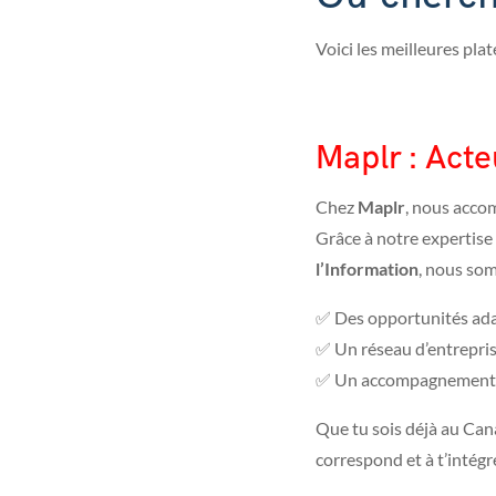
Voici les meilleures pl
Maplr : Act
Chez
Maplr
, nous acco
Grâce à notre expertise
l’Information
, nous so
✅ Des opportunités adap
✅ Un réseau d’entrepri
✅ Un accompagnement pe
Que tu sois déjà au Cana
correspond et à t’intégr