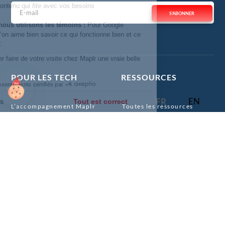
S'ABONNER
POUR LES TECH
RESSOURCES
EN
FR
L’accompagnement Maplr
Toutes les ressources
La communauté Maplr
Les webinaires
Offres d’emploi tech
Les offres d’emploi tech au
Canada
POUR LES ENTREPRISES
Le simulateur de salaire
tech Canada
Nos services
Le template CV tech
La Maplr Core Team