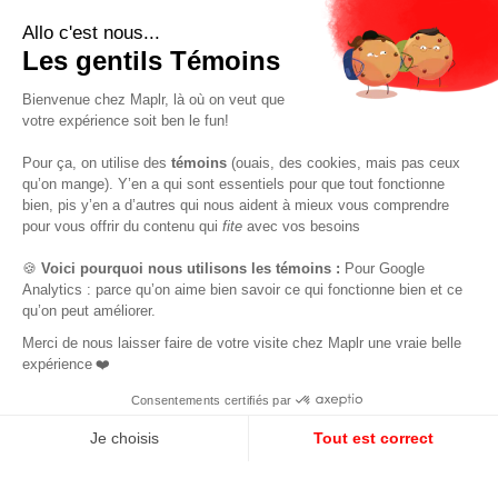
S'INSCRIRE À NOTRE NEWSLETTER
S'ABONNER
POUR LES TECH
RESSOURCES
L’accompagnement Maplr
Toutes les ressources
La communauté Maplr
Les webinaires
Offres d’emploi tech
Les offres d’emploi tech au
Canada
POUR LES ENTREPRISES
Le simulateur de salaire
EN
FR
tech Canada
Nos services